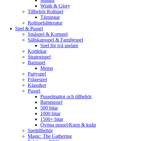
Mutant
Wrath & Glory
Tillbehör Rollspel
Tärningar
Rollspelslitteratur
Spel & Pussel
Småspel & Kortspel
Sällskapsspel & Familjespel
Spel för två spelare
Kortlekar
Strategispel
Barnspel
Memo
Partyspel
Frågespel
Klassiker
Pussel
Pusselmattor och tillbehör
Barnpussel
500 bitar
1000 bitar
1500+ bitar
Övriga pussel/Knep & knåp
Speltillbehör
Magic: The Gathering