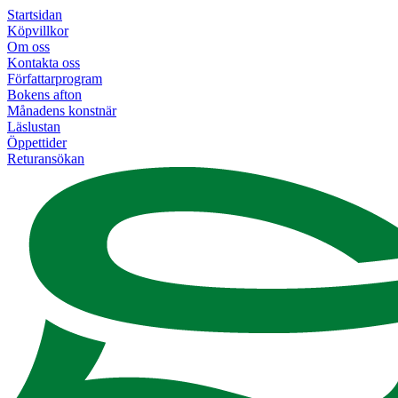
Startsidan
Köpvillkor
Om oss
Kontakta oss
Författarprogram
Bokens afton
Månadens konstnär
Läslustan
Öppettider
Returansökan