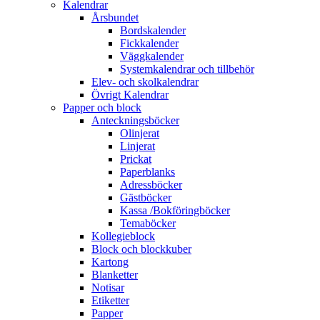
Kalendrar
Årsbundet
Bordskalender
Fickkalender
Väggkalender
Systemkalendrar och tillbehör
Elev- och skolkalendrar
Övrigt Kalendrar
Papper och block
Anteckningsböcker
Olinjerat
Linjerat
Prickat
Paperblanks
Adressböcker
Gästböcker
Kassa /Bokföringböcker
Temaböcker
Kollegieblock
Block och blockkuber
Kartong
Blanketter
Notisar
Etiketter
Papper