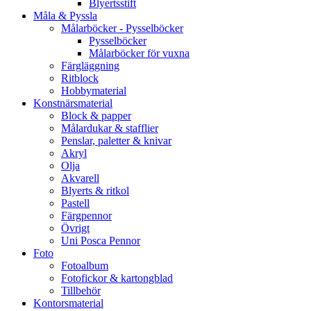
Blyertsstift
Måla & Pyssla
Målarböcker - Pysselböcker
Pysselböcker
Målarböcker för vuxna
Färgläggning
Ritblock
Hobbymaterial
Konstnärsmaterial
Block & papper
Målardukar & stafflier
Penslar, paletter & knivar
Akryl
Olja
Akvarell
Blyerts & ritkol
Pastell
Färgpennor
Övrigt
Uni Posca Pennor
Foto
Fotoalbum
Fotofickor & kartongblad
Tillbehör
Kontorsmaterial