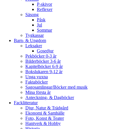
P-skivor
Reflexer
Säsong
Påsk
Jul
Sommar
Tygkassar
Barn- & Ungdom
Leksaker
Gosedjur
Pekböcker 0-3 år
Bilderböcker 3-6 år
Kapitelböcker 6-9 år
Bokslukaren 9-12 år
Unga vuxna
Faktaböcker
Sagosamlingar/Böcker med musik
Mina första år
Anteckning- & Dagböcker
Facklitteratur
Djur, Natur & Trädgård
Ekonomi & Samhälle
Foto, Konst & Teater
Hantverk & Hobby
Historia