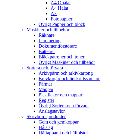
A4 Ohålat
A4 Hålat
A3
Fotopapper
Övrigt Papper och block
Maskiner och tillbehör
Räknare
Laminering
Dokumentförstörare
Batterier
Bläckpatroner och toner
Övrigt Maskiner och tillbehör
Sortera och förvara
Arkivpärm och arkivkartong
Brevkorgar och tidskriftssamlare
Pärmar
Mappar
Plastfickor och mappar
Register
Övrigt Sortera och förvara
Anslagstavlor
Skrivbordsprodukter
Gem och gemkoppar
Hålslag
Häftapparat och häftpistol