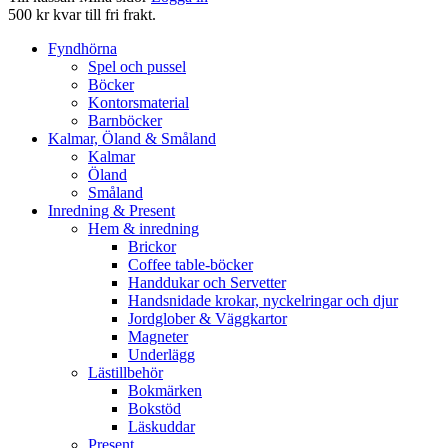
500 kr kvar till fri frakt.
Fyndhörna
Spel och pussel
Böcker
Kontorsmaterial
Barnböcker
Kalmar, Öland & Småland
Kalmar
Öland
Småland
Inredning & Present
Hem & inredning
Brickor
Coffee table-böcker
Handdukar och Servetter
Handsnidade krokar, nyckelringar och djur
Jordglober & Väggkartor
Magneter
Underlägg
Lästillbehör
Bokmärken
Bokstöd
Läskuddar
Present