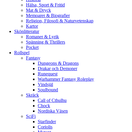
Hälsa, Sport & Fritid
Mat & Dryck
Memoarer & Biografier
Religion, Filosofi & Naturvetenskap
Kartor
Skönlitteratur
Romaner & Lyrik
Spänning & Thrillers
Pocket
Rollspel
Fantasy
Dungeons & Dragons
Drakar och Demoner
Runequest
Warhammer Fantasy Roleplay
Vindsjäl
Soulbound
Skräck
Call of Cthulhu
Chock
Nordiska Väsen
SciFi
Starfinder
Coriolis