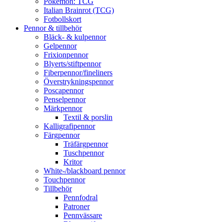
Pokémon: TCG
Italian Brainrot (TCG)
Fotbollskort
Pennor & tillbehör
Bläck- & kulpennor
Gelpennor
Frixionpennor
Blyerts/stiftpennor
Fiberpennor/fineliners
Överstrykningspennor
Poscapennor
Penselpennor
Märkpennor
Textil & porslin
Kalligrafipennor
Färgpennor
Träfärgpennor
Tuschpennor
Kritor
White-/blackboard pennor
Touchpennor
Tillbehör
Pennfodral
Patroner
Pennvässare