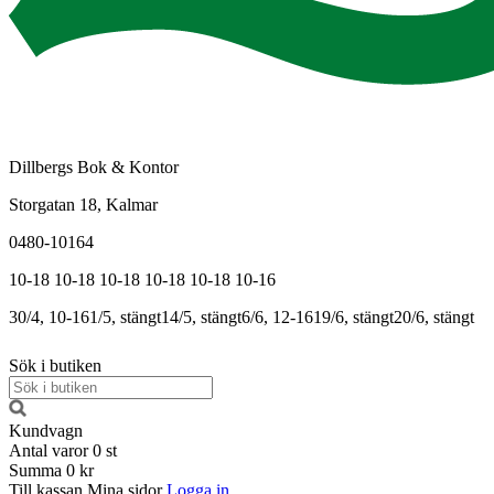
Dillbergs Bok & Kontor
Storgatan 18, Kalmar
0480-10164
10-18
10-18
10-18
10-18
10-18
10-16
30/4, 10-16
1/5, stängt
14/5, stängt
6/6, 12-16
19/6, stängt
20/6, stängt
Sök i butiken
Kundvagn
Antal varor
0
st
Summa
0 kr
Till kassan
Mina sidor
Logga in